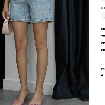
BE
ÜR
Y
ÖD
ÜR
PA