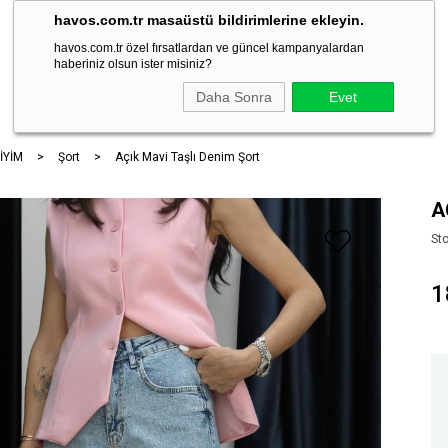
havos.com.tr masaüstü bildirimlerine ekleyin.
havos.com.tr özel fırsatlardan ve güncel kampanyalardan
haberiniz olsun ister misiniz?
ARA
Daha Sonra
Evet
İYİM
Şort
Açık Mavi Taşlı Denim Şort
A
St
1