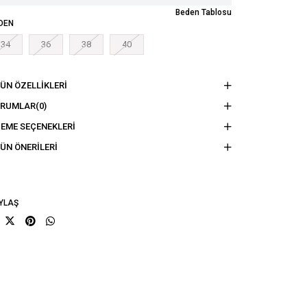
Beden Tablosu
DEN
34
36
38
40
ÜN ÖZELLIKLERI
ORUMLAR
(0)
EME SEÇENEKLERI
ÜN ÖNERILERI
YLAŞ