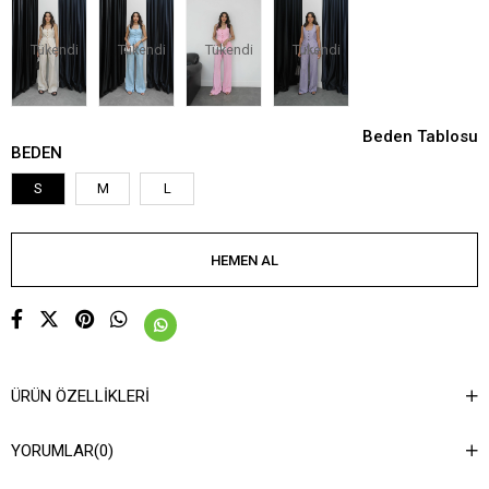
Tükendi
Tükendi
Tükendi
Tükendi
Beden Tablosu
BEDEN
S
M
L
ÜRÜN ÖZELLIKLERI
YORUMLAR
(0)