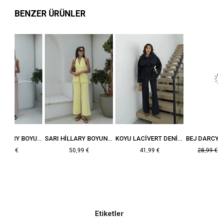
BENZER ÜRÜNLER
VIZON HILLARY BOYUNDAN ASKILI YELEK PANTOLON TAKIM
SARI HILLARY BOYUNDAN ASKILI YELEK PANTOLON TAKIM
KOYU LACIVERT DENIM TAKIM
BEJ DA
50,99 €
41,99 €
28,99 €
15,99 €
Etiketler