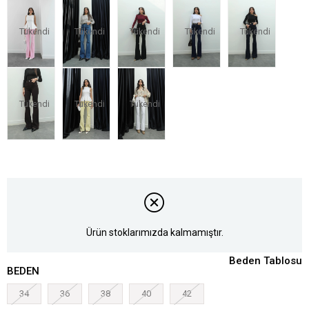
Tükendi
Tükendi
Tükendi
Tükendi
Tükendi
Tükendi
Tükendi
Tükendi
Ürün stoklarımızda kalmamıştır.
Beden Tablosu
BEDEN
34
36
38
40
42