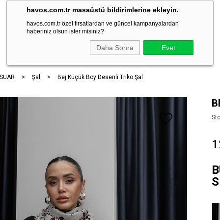
havos.com.tr masaüstü bildirimlerine ekleyin.
havos.com.tr özel fırsatlardan ve güncel kampanyalardan
haberiniz olsun ister misiniz?
ARA
Daha Sonra
Evet
SUAR
Şal
Bej Küçük Boy Desenli Triko Şal
B
St
1
B
S