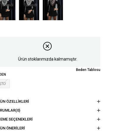
Tükendi
Tükendi
Ürün stoklarımızda kalmamıştır.
Beden Tablosu
DEN
STD
ÜN ÖZELLIKLERI
ORUMLAR
(0)
EME SEÇENEKLERI
ÜN ÖNERILERI