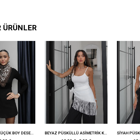
R ÜRÜNLER
KAHVERENGI KÜÇÜK BOY DESENLI TRIKO ŞAL
BEYAZ PÜSKÜLLÜ ASIMETRIK KESIM SATEN ŞAL