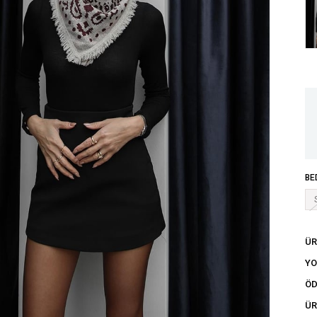
BE
ÜR
Y
ÖD
ÜR