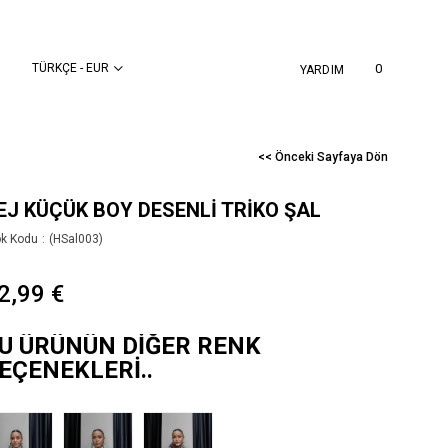
TÜRKÇE - EUR
0
YARDIM
<< Önceki Sayfaya Dön
EJ KÜÇÜK BOY DESENLI TRIKO ŞAL
ok Kodu
(HSal003)
2,99 €
U ÜRÜNÜN DIĞER RENK
EÇENEKLERI..