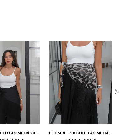
SIYAH PÜSKÜLLÜ ASIMETRIK KESIM SATEN ŞAL
LEOPARLI PÜSKÜLLÜ ASIMETRIK KESIM ŞAL