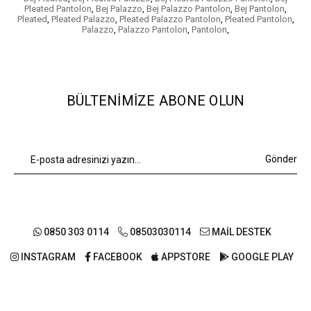
Pleated Pantolon
,
Bej Palazzo
,
Bej Palazzo Pantolon
,
Bej Pantolon
,
Pleated
,
Pleated Palazzo
,
Pleated Palazzo Pantolon
,
Pleated Pantolon
,
Palazzo
,
Palazzo Pantolon
,
Pantolon
,
BÜLTENIMIZE ABONE OLUN
Gönder
0850 303 0114
08503030114
MAİL DESTEK
INSTAGRAM
FACEBOOK
APPSTORE
GOOGLE PLAY