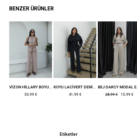
BENZER ÜRÜNLER
EKRU SIYAH ÇIZGILI TRIKO TAKIM
VIZON HILLARY BOYUNDAN ASKILI YELEK PANTOLON TAKIM
KOYU LACIVERT DENIM TAKIM
BEJ DA
50,99 €
41,99 €
28,99 €
15,99 €
Etiketler