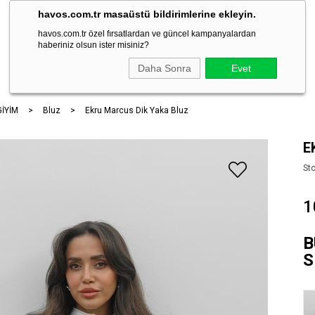
havos.com.tr masaüstü bildirimlerine ekleyin.
havos.com.tr özel fırsatlardan ve güncel kampanyalardan
haberiniz olsun ister misiniz?
ARA
Daha Sonra
Evet
GİYİM
Bluz
Ekru Marcus Dik Yaka Bluz
E
St
1
B
S