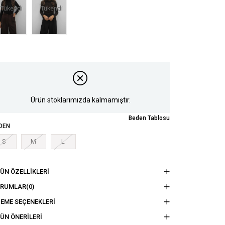
Tükendi
Tükendi
Ürün stoklarımızda kalmamıştır.
Beden Tablosu
DEN
S
M
L
ÜN ÖZELLIKLERI
ORUMLAR
(0)
EME SEÇENEKLERI
ÜN ÖNERILERI