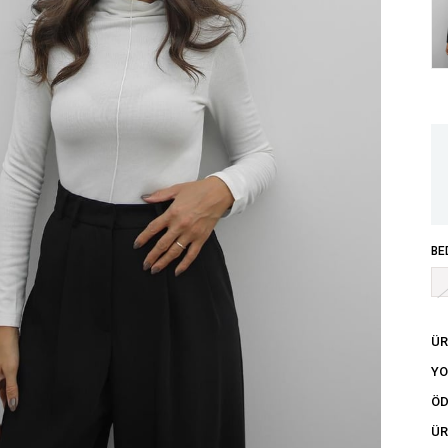
BE
ÜR
Y
ÖD
ÜR