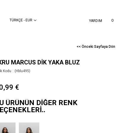
TÜRKÇE - EUR
0
YARDIM
<< Önceki Sayfaya Dön
KRU MARCUS DIK YAKA BLUZ
ok Kodu
(Hblu495)
0,99 €
U ÜRÜNÜN DIĞER RENK
EÇENEKLERI..