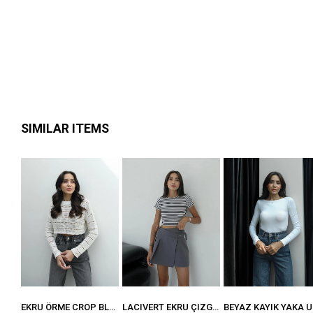
SIMILAR ITEMS
IYER
EKRU ÖRME CROP BLUZ
LACIVERT EKRU ÇIZGILI FITILLI BLUZ
BEY