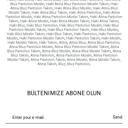
Bluz Pantolon Müslin
,
Haki Atina Bluz Pantolon Müslin Takım
,
Haki
Atina Bluz Pantolon Takım
,
Haki Atina Bluz Müslin
,
Haki Atina Bluz
Müslin Takım
,
Haki Atina Bluz Takım
,
Haki Atina Pantolon
,
Haki Atina
Pantolon Müslin
,
Haki Atina Pantolon Müslin Takım
,
Haki Atina Pantolon
Takım
,
Haki Atina Müslin
,
Haki Atina Müslin Takım
,
Haki Atina Takım
,
Haki Bluz
,
Haki Bluz Pantolon
,
Haki Bluz Pantolon Müslin
,
Haki Bluz
Pantolon Müslin Takım
,
Haki Bluz Pantolon Takım
,
Haki Bluz Müslin
,
Haki Bluz Müslin Takım
,
Haki Bluz Takım
,
Haki Pantolon
,
Haki Pantolon
Müslin
,
Haki Pantolon Müslin Takım
,
Haki Pantolon Takım
,
Haki Müslin
,
Haki Müslin Takım
,
Haki Takım
,
Atina
,
Atina Bluz
,
Atina Bluz Pantolon
,
Atina Bluz Pantolon Müslin
,
Atina Bluz Pantolon Müslin Takım
,
Atina
Bluz Pantolon Takım
,
Atina Bluz Müslin
,
Atina Bluz Müslin Takım
,
Atina
Bluz Takım
,
Atina Pantolon
,
Atina Pantolon Müslin
,
Atina Pantolon
Müslin Takım
,
Atina Pantolon Takım
,
Atina Müslin
,
Atina Müslin Takım
,
Atina Takım
,
Bluz
,
Bluz Pantolon
,
BÜLTENIMIZE ABONE OLUN
Send