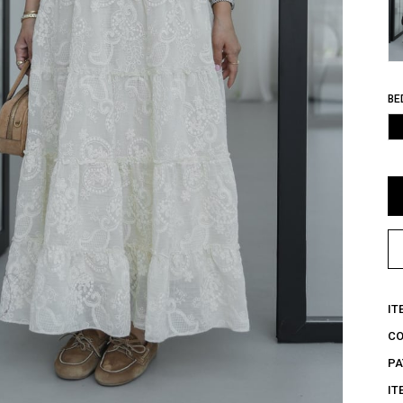
BE
IT
C
PA
IT