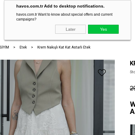
havos.com.tr Add to desktop notifications.
havos.com.tr Want to know about special offers and current
campaigns?
ARA
Later
Yes
 GİYİM
Etek
Krem Nakışlı Kat Kat Astarlı Etek
K
St
2
W
A