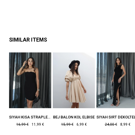
SIMILAR ITEMS
SARI DESENLI V YAKA ŞIFON ELBISE
SIYAH KISA STRAPLEZ ELBISE
BEJ BALON KOL ELBISE
€
16,99 €
11,99 €
15,99 €
6,99 €
24,00 €
8,99 €