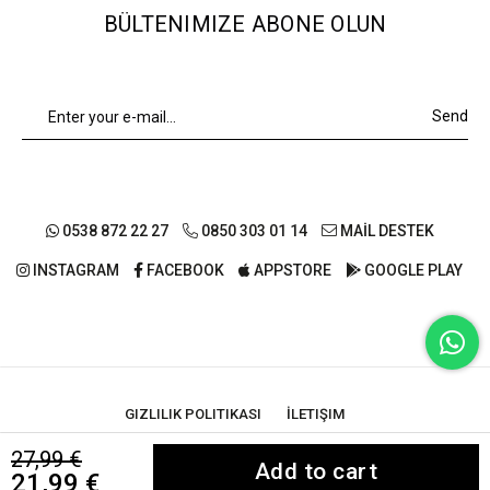
BÜLTENIMIZE ABONE OLUN
Send
0538 872 22 27
0850 303 01 14
MAİL DESTEK
INSTAGRAM
FACEBOOK
APPSTORE
GOOGLE PLAY
GIZLILIK POLITIKASI
İLETIŞIM
27,99 €
© 2021 HAVOS. - All rights reserved
21,99 €