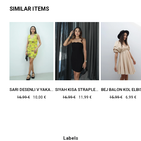
SIMILAR ITEMS
KIRMIZI İNCE ASKILI KUPLU ELBISE
SARI DESENLI V YAKA ŞIFON ELBISE
SIYAH KISA STRAPLEZ ELBISE
BEJ BALON KOL ELBI
16,99 €
10,00 €
16,99 €
11,99 €
15,99 €
6,99 €
Labels