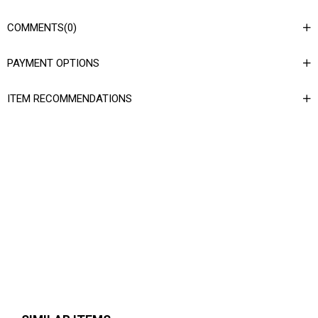
COMMENTS
(0)
PAYMENT OPTIONS
ITEM RECOMMENDATIONS