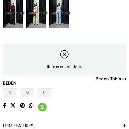
Out of stock
Out of stock
Out of stock
Item is out of stock.
Beden Tablosu
BEDEN
S
M
L
ITEM FEATURES