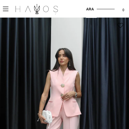
ARA
0