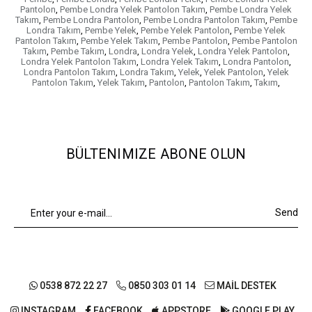
Pantolon
,
Pembe Londra Yelek Pantolon Takım
,
Pembe Londra Yelek
Takım
,
Pembe Londra Pantolon
,
Pembe Londra Pantolon Takım
,
Pembe
Londra Takım
,
Pembe Yelek
,
Pembe Yelek Pantolon
,
Pembe Yelek
Pantolon Takım
,
Pembe Yelek Takım
,
Pembe Pantolon
,
Pembe Pantolon
Takım
,
Pembe Takım
,
Londra
,
Londra Yelek
,
Londra Yelek Pantolon
,
Londra Yelek Pantolon Takım
,
Londra Yelek Takım
,
Londra Pantolon
,
Londra Pantolon Takım
,
Londra Takım
,
Yelek
,
Yelek Pantolon
,
Yelek
Pantolon Takım
,
Yelek Takım
,
Pantolon
,
Pantolon Takım
,
Takım
,
BÜLTENIMIZE ABONE OLUN
Send
0538 872 22 27
0850 303 01 14
MAİL DESTEK
INSTAGRAM
FACEBOOK
APPSTORE
GOOGLE PLAY