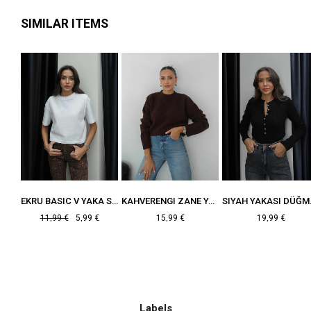
SIMILAR ITEMS
SIYAH KENARLARI KALIN FITILLI KAZAK
EKRU BASIC V YAKA SÜVETER
KAHVERENGI ZANE YUMUŞAK DOKULU KAZAK
SIYAH Y
€
11,99 €
5,99 €
15,99 €
19,99 €
Labels