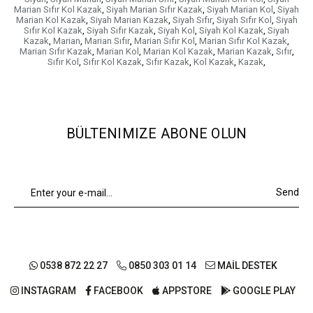
Marian Sıfır Kol Kazak
,
Siyah Marian Sıfır Kazak
,
Siyah Marian Kol
,
Siyah
Marian Kol Kazak
,
Siyah Marian Kazak
,
Siyah Sıfır
,
Siyah Sıfır Kol
,
Siyah
Sıfır Kol Kazak
,
Siyah Sıfır Kazak
,
Siyah Kol
,
Siyah Kol Kazak
,
Siyah
Kazak
,
Marian
,
Marian Sıfır
,
Marian Sıfır Kol
,
Marian Sıfır Kol Kazak
,
Marian Sıfır Kazak
,
Marian Kol
,
Marian Kol Kazak
,
Marian Kazak
,
Sıfır
,
Sıfır Kol
,
Sıfır Kol Kazak
,
Sıfır Kazak
,
Kol Kazak
,
Kazak
,
BÜLTENIMIZE ABONE OLUN
Send
0538 872 22 27
0850 303 01 14
MAİL DESTEK
INSTAGRAM
FACEBOOK
APPSTORE
GOOGLE PLAY