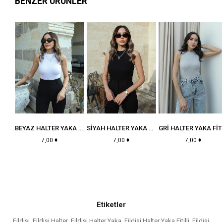
BENZER ÜRÜNLER
BEYAZ HALTER YAKA FITILLI ATLET
SIYAH HALTER YAKA FITILLI ATLET
GRI HALTER YAKA FITILLI ATLET
7,00 €
7,00 €
10,99 €
Etiketler
Fildişi
,
Fildişi Halter
,
Fildişi Halter Yaka
,
Fildişi Halter Yaka Fitilli
,
Fildişi