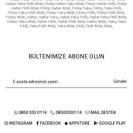
Halter Yaka Fitilli Atlet
,
Fildişi Halter Yaka Atlet
,
Fildişi Halter Fitilli
,
Fildişi
Halter Fitilli Atlet
,
Fildişi Halter Atlet
,
Fildişi Yaka
,
Fildişi Yaka Fitilli
,
Fildişi Yaka Fitilli Atlet
,
Fildişi Yaka Atlet
,
Fildişi Fitilli
,
Fildişi Fitilli Atlet
,
Fildişi Atlet
,
Halter
,
Halter Yaka
,
Halter Yaka Fitilli
,
Halter Yaka Fitilli Atlet
,
Halter Yaka Atlet
,
Halter Fitilli
,
Halter Fitilli Atlet
,
Halter Atlet
,
Yaka
,
Yaka
Fitilli
,
Yaka Fitilli Atlet
,
Yaka Atlet
,
Fitilli
,
Fitilli Atlet
,
Atlet
,
BÜLTENIMIZE ABONE OLUN
Gönder
0850 303 0114
08503030114
MAİL DESTEK
INSTAGRAM
FACEBOOK
APPSTORE
GOOGLE PLAY