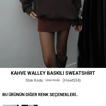
KAHVE WALLEY BASKILI SWEATSHIRT
Stok Kodu
(Hswt524)
BU ÜRÜNÜN DIĞER RENK SEÇENEKLERI..