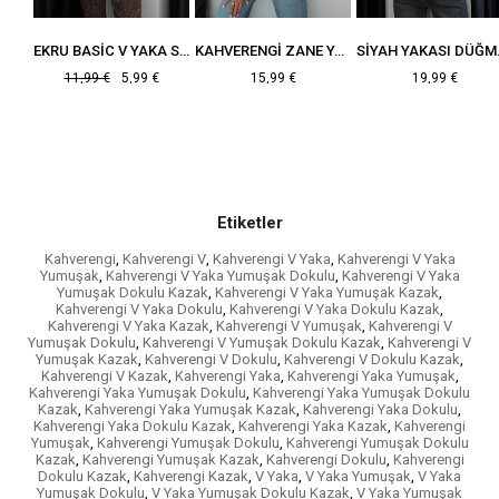
SIYAH KENARLARI KALIN FITILLI KAZAK
EKRU BASIC V YAKA SÜVETER
KAHVERENGI ZANE YUMUŞAK DOKULU KAZAK
SIYAH Y
€
11,99 €
5,99 €
15,99 €
19,99 €
Etiketler
Kahverengi
,
Kahverengi V
,
Kahverengi V Yaka
,
Kahverengi V Yaka
Yumuşak
,
Kahverengi V Yaka Yumuşak Dokulu
,
Kahverengi V Yaka
Yumuşak Dokulu Kazak
,
Kahverengi V Yaka Yumuşak Kazak
,
Kahverengi V Yaka Dokulu
,
Kahverengi V Yaka Dokulu Kazak
,
Kahverengi V Yaka Kazak
,
Kahverengi V Yumuşak
,
Kahverengi V
Yumuşak Dokulu
,
Kahverengi V Yumuşak Dokulu Kazak
,
Kahverengi V
Yumuşak Kazak
,
Kahverengi V Dokulu
,
Kahverengi V Dokulu Kazak
,
Kahverengi V Kazak
,
Kahverengi Yaka
,
Kahverengi Yaka Yumuşak
,
Kahverengi Yaka Yumuşak Dokulu
,
Kahverengi Yaka Yumuşak Dokulu
Kazak
,
Kahverengi Yaka Yumuşak Kazak
,
Kahverengi Yaka Dokulu
,
Kahverengi Yaka Dokulu Kazak
,
Kahverengi Yaka Kazak
,
Kahverengi
Yumuşak
,
Kahverengi Yumuşak Dokulu
,
Kahverengi Yumuşak Dokulu
Kazak
,
Kahverengi Yumuşak Kazak
,
Kahverengi Dokulu
,
Kahverengi
Dokulu Kazak
,
Kahverengi Kazak
,
V Yaka
,
V Yaka Yumuşak
,
V Yaka
Yumuşak Dokulu
,
V Yaka Yumuşak Dokulu Kazak
,
V Yaka Yumuşak