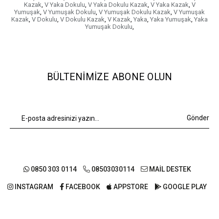
Kazak
,
V Yaka Dokulu
,
V Yaka Dokulu Kazak
,
V Yaka Kazak
,
V
Yumuşak
,
V Yumuşak Dokulu
,
V Yumuşak Dokulu Kazak
,
V Yumuşak
Kazak
,
V Dokulu
,
V Dokulu Kazak
,
V Kazak
,
Yaka
,
Yaka Yumuşak
,
Yaka
Yumuşak Dokulu
,
BÜLTENIMIZE ABONE OLUN
Gönder
0850 303 0114
08503030114
MAİL DESTEK
INSTAGRAM
FACEBOOK
APPSTORE
GOOGLE PLAY