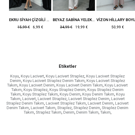
SIYAH YUVARLAK YAKA CEKET PANTOLON TAKIM
EKRU SIYAH ÇIZGILI TRIKO TAKIM
BEYAZ SABINA YELEK PANTOLON TAKIM
€
15,99 €
6,99 €
34,99 €
19,99 €
50,99 €
Etiketler
Koyu
,
Koyu Lacivert
,
Koyu Lacivert Straplez
,
Koyu Lacivert Straplez
Denim
,
Koyu Lacivert Straplez Denim Takım
,
Koyu Lacivert Straplez
Takım
,
Koyu Lacivert Denim
,
Koyu Lacivert Denim Takım
,
Koyu Lacivert
Takım
,
Koyu Straplez
,
Koyu Straplez Denim
,
Koyu Straplez Denim
Takım
,
Koyu Straplez Takım
,
Koyu Denim
,
Koyu Denim Takım
,
Koyu
Takım
,
Lacivert
,
Lacivert Straplez
,
Lacivert Straplez Denim
,
Lacivert
Straplez Denim Takım
,
Lacivert Straplez Takım
,
Lacivert Denim
,
Lacivert
Denim Takım
,
Lacivert Takım
,
Straplez
,
Straplez Denim
,
Straplez Denim
Takım
,
Straplez Takım
,
Denim
,
Denim Takım
,
Takım
,