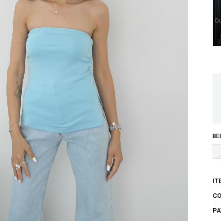
Ou
BE
IT
C
PA