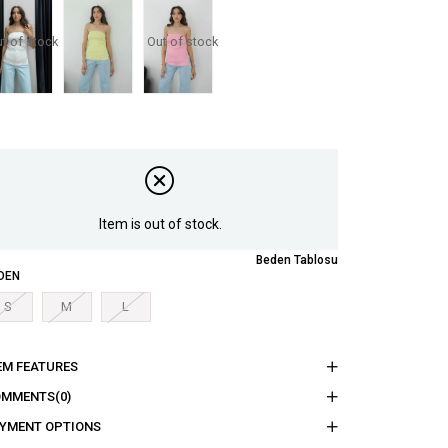
t of stock
Out of stock
Item is out of stock.
Beden Tablosu
DEN
S
M
L
EM FEATURES
OMMENTS
(0)
YMENT OPTIONS