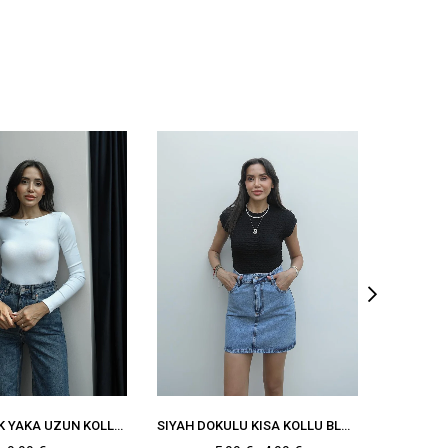
BEYAZ KAYIK YAKA UZUN KOLLU BLUZ
SIYAH DOKULU KISA KOLLU BLUZ
EKR