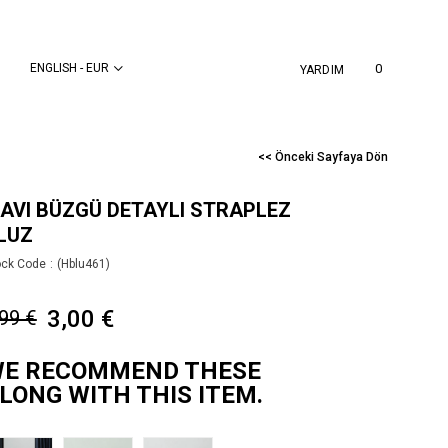
ENGLISH - EUR
0
YARDIM
<< Önceki Sayfaya Dön
AVI BÜZGÜ DETAYLI STRAPLEZ
LUZ
ock Code
(Hblu461)
3,00 €
,99 €
E RECOMMEND THESE
LONG WITH THIS ITEM.