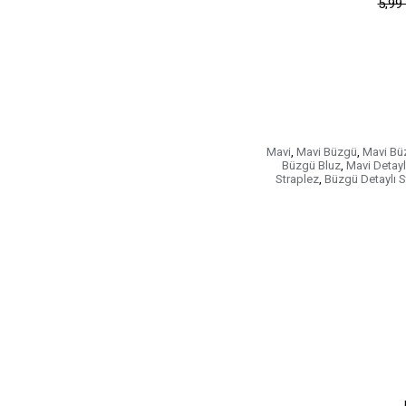
5,99
Mavi
,
Mavi Büzgü
,
Mavi Büz
Büzgü Bluz
,
Mavi Detayl
Straplez
,
Büzgü Detaylı S