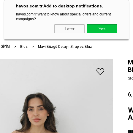
havos.com.tr Add to desktop notifications.
havos.com.tr Want to know about special offers and current
campaigns?
ARA
Later
Yes
 GİYİM
Bluz
Mavi Büzgü Detaylı Straplez Bluz
M
B
St
6
W
A