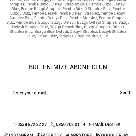
Straplez
,
Pembe Büzgü Detaylı Straplez Bluz
,
Pembe Büzgü Detaylı
Bluz
,
Pembe Büzgü Straplez
,
Pembe Büzgü Straplez Bluz
,
Pembe
Büzgü Bluz
,
Pembe Detaylı
,
Pembe Detaylı Straplez
,
Pembe Detaylı
Straplez Bluz
,
Pembe Detaylı Bluz
,
Pembe Straplez
,
Pembe Straplez
Bluz
,
Pembe Bluz
,
Büzgü
,
Büzgü Detaylı
,
Büzgü Detaylı Straplez
,
Büzgü
Detaylı Straplez Bluz
,
Büzgü Detaylı Bluz
,
Büzgü Straplez
,
Büzgü
Straplez Bluz
,
Büzgü Bluz
,
Detaylı
,
Detaylı Straplez
,
Detaylı Straplez
Bluz
,
Detaylı Bluz
,
Straplez
,
Straplez Bluz
,
Bluz
,
BÜLTENIMIZE ABONE OLUN
Send
0538 872 22 27
0850 303 01 14
MAİL DESTEK
INSTAGRAM
FACEBOOK
APPSTORE
GOOGLE PLAY